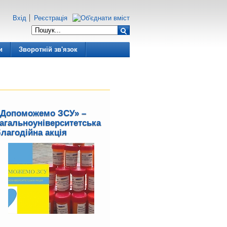
Вхід
Реєстрація
и
Зворотній зв'язок
«Допоможемо ЗСУ» –
загальноуніверситетська
лагодійна акція