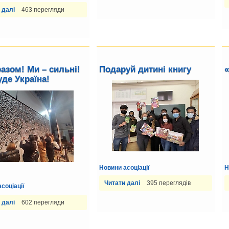
 далі
463 перегляди
разом! Ми – сильні!
Подаруй дитині книгу
уде Україна!
Новини асоціації
Н
Читати далі
395 переглядів
соціації
 далі
602 перегляди