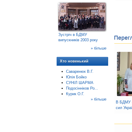
Зустріч в БДМУ
Перегл
випускників 2003 року
» більше
Хто новенький
Саваренюк В.Г.
Юлія Бойко
СУНІЛ ШАРМА
Подосінніков Ро...
Курик О.Г.
» більше
В БДМУ 
сил Укра