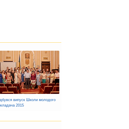
ідбувся випуск Школи молодого
икладача 2015