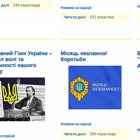
 далі
349 переглядів
Н
Новини асоціації
Читати далі
331 перегляд
вний Гімн України –
Місяць незламної
Б
л волі та
боротьби
мності нашого
д
у
Новини асоціації
Н
Читати далі
393 перегляди
соціації