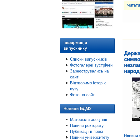
Читати
Інформація
випускнику
Держа
симво
Списки випускників
незла
Фотогалереї зустрічей
народ
Зареєструвались на
сайті
Відтворимо історію
вузу
Фото на сайті
Новини БДМУ
Матеріали асоціації
Новини ректорату
Публікації в пресі
Новини а
Новини університету