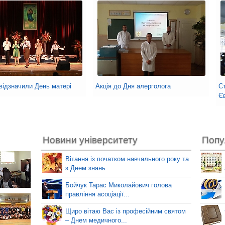
ідзначили День матері
Акція до Дня алерголога
С
Є
Новини університету
Попу
Вітання із початком навчального року та
з Днем знань
Бойчук Тарас Миколайович голова
правління асоціації...
Щиро вітаю Вас із професійним святом
– Днем медичного...