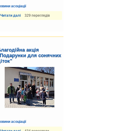
овини асоціації
Читати далі
329 переглядів
лагодійна акція
"Подарунки для сонячних
іток"
овини асоціації
Читати далі
434 перегляди