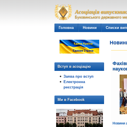
Асоціація випускник
Буковинського державного ме
Головна
Новини
Списки вип
Новини
Фахів
Вступ в асоціацію
науко
Заява про вступ
Електронна
реєстрація
Ми в Facebook
Новини а