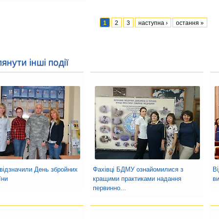
1
2
3
наступна ›
остання »
янути інші події
відзначили День збройних
Фахівці БДМУ ознайомилися з
В
їни
кращими практиками надання
в
первинно...