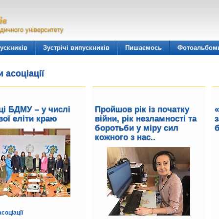
ів
дичного університету
ускників
Зустрічі випускників
Пишаємось
Фотоальбом
 асоціації
ці БДМУ – у числі
Пройшов рік із початку
вої еліти краю
війни, рік незламності та
боротьби у міру сил
б
кожного з нас..
соціації