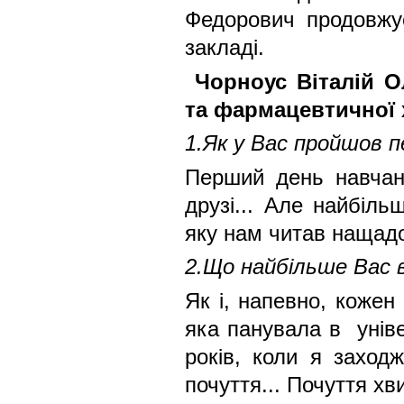
Федорович продовжу
закладі.
Чорноус Віталій 
та фармацевтичної х
1.Як у Вас пройшов 
Перший день навчанн
друзі... Але найбільш
яку нам читав нащадо
2.Що найбільше Вас 
Як і, напевно, коже
яка панувала в універ
років, коли я заход
почуття... Почуття хв