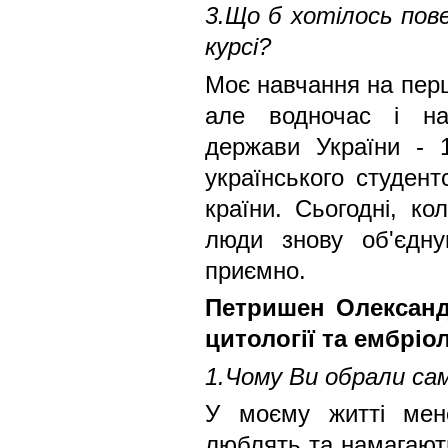
3.Що б хотілось пов
курсі?
Моє навчання на перш
але водночас і най
держави України - 1
українського студент
країни. Сьогодні, ко
люди знову об'єдну
приємно.
Петришен Олександр
цитології та ембріол
1.Чому Ви обрали са
У моєму житті мене
люблять та намагають