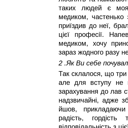
таких людей є моя
медиком, частенько з
приїздив до неї, бра
цієї професії. Нап
медиком, хочу прин
зараз жодного разу н
2 .Як Ви себе почува
Так склалося, що три 
але для вступу не н
зарахування до лав ст
надзвичайні, адже з
йшов, прикладаючи
радість, гордіст
відповідальність з ці