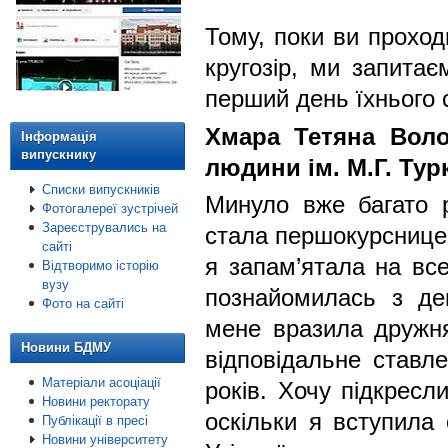
Тому, поки ви проход
кругозір, ми запита
перший день їхнього 
Хмара Тетяна Воло
Інформація
випускнику
людини ім. М.Г. Тур
Списки випускників
Минуло вже багато р
Фотогалереї зустрічей
Зареєструвались на
стала першокурсницею
сайті
я запам’ятала на вс
Відтворимо історію
вузу
познайомилась з де
Фото на сайті
мене вразила дружня
Новини БДМУ
відповідальне ставл
Матеріали асоціації
років. Хочу підкресл
Новини ректорату
оскільки я вступила 
Публікації в пресі
Новини університету