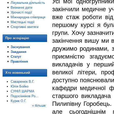
Усі мої одногрупник
Лікувальна діяльність
Визначні дати
закінчили медичне уч
Урочисті події
вже стаж роботи від
Міжнародна співпраця
Мистецькі події
першому курсі я бул
Спортивні звитяги
групи. Хочу зазначит
Про асоціацію
закінчення вишу ми в
Заснування
дружимо родинами, з
Завдання
приємністю згадуєм
Статут
Правління
викладачів у перши
великої літери, про
Хто новенький
доступно пояснювали 
Саваренюк В.Г.
Юлія Бойко
кафедри медичної ф
СУНІЛ ШАРМА
старшого викладача 
Подосінніков Ро...
Курик О.Г.
Пилипівну Горобець.
» більше
але сьогоднішнім