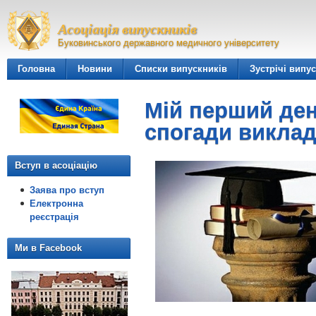
Асоціація випускників
Буковинського державного медичного університету
Головна
Новини
Списки випускників
Зустрічі випу
Мій перший ден
спогади виклад
Вступ в асоціацію
Заява про вступ
Електронна
реєстрація
Ми в Facebook