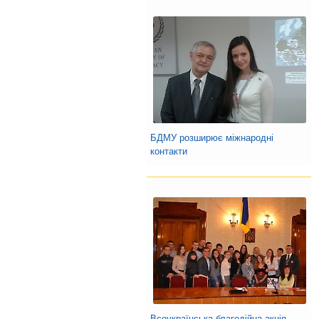
БДМУ розширює міжнародні
контакти
Всеукраїнська благодійна акція