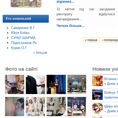
відзнака...
11 квітня під час засідання
ректорату відбулося
Хто новенький
нагородження...
Читати більше...
Саваренюк В.Г.
Юлія Бойко
СУНІЛ ШАРМА
« перша
‹ поперед
Подосінніков Ро...
Курик О.Г.
» більше
Фото на сайті
Новини ун
Вітання 
з Днем 
Бойчук 
правлінн
Щиро ві
– Днем м