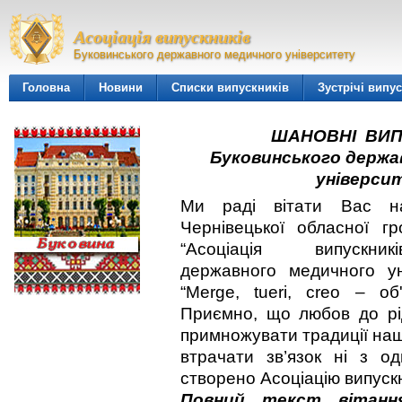
Асоціація випускників
Буковинського державного медичного університету
Головна
Новини
Списки випускників
Зустрічі випу
ШАНОВНІ ВИ
Буковинського держа
універси
Ми раді вітати Вас на
Чернівецької обласної гро
“Асоціація випускник
державного медичного уні
“Merge, tueri, creo – об
Приємно, що любов до рід
примножувати традиції наш
втрачати зв’язок ні з о
створено Асоціацію випускн
Повний текст вітан