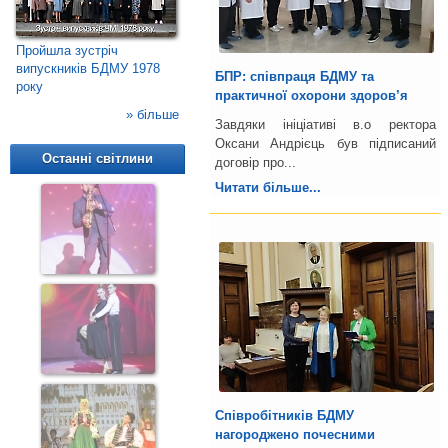
Пройшла зустріч
випускників БДМУ 1978
БПР: співпраця БДМУ та
року
практичної охорони здоров’я
» більше
Завдяки ініціативі в.о ректора
Оксани Андрієць був підписаний
Останні світлини
договір про...
Читати більше...
Співробітників БДМУ
нагороджено почесними