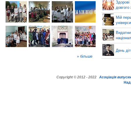
Здорові 
довгого
Мій пер
універси
Видатний
націонал
День діт
» більше
Copyright © 2012
-
2022
Асоціація випуск
Над